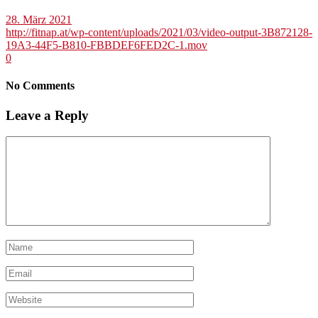
28. März 2021
http://fitnap.at/wp-content/uploads/2021/03/video-output-3B872128-
19A3-44F5-B810-FBBDEF6FED2C-1.mov
0
No Comments
Leave a Reply